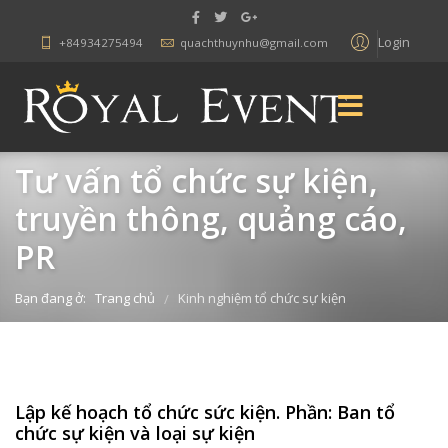
Login
+84934275494
quachthuynhu@gmail.com
Tư vấn tổ chức sự kiện,
truyền thông, quảng cáo,
PR
Bạn đang ở:
Trang chủ
Kinh nghiệm tổ chức sự kiện
/
Lập kế hoạch tổ chức sức kiện. Phần: Ban tổ
chức sự kiện và loại sự kiện