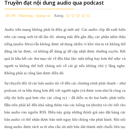
Truyền đạt nội dung audio qua podcast
PR - Marketing - Quảng cáo
Rating:
Audio trên mạng không phải là điều gì mới mẻ. Các audio clip đã xuất hiện
trên các trang web từ rất lâu rồi. nhưng mãi đến gần đây, các phần mềm thâu
tiếng (audio files) vẫn không được sử dụng nhiều vì khó tìm ra và không thể
đăng tải lại được, và không dễ dàng gì để cập nhật được thường xuyên. Kết
quả là hầu hết các thư mục tải về đều khá lâu- một tiếng hay hơn thế nữa- và
người ta không thể biết chúng nói về cái gì nếu không chú ý lắng nghe.
Không phải ai cũng làm được điều đó.
Sự chuyển đổi từ các bản audio tải về đến các chương trình phát thanh – như
podcast, tỏ ra hữu dụng hơn đối với người nghe (và được xem như là công cụ
tiếp thị hiệu quả hơn cho các công ty) – đã diễn ra do hai bước phát triển.
Đầu tiên phải kể đến khả năng thêm vào các luồng tin (feeds) và chi tiết cho
bản audio vào nguồn RSS. Điều này giúp những thính giả nào đặt hàng các
bản audio có thể nhận được bản mới ngay khi chúng vừa phát hành. Khi nội
dung audio được tách ra từ nhu cầu tải một bản dài thành một chuỗi liên tục