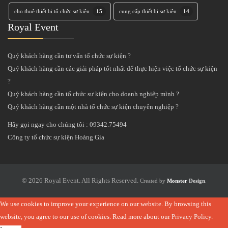
cho thuê thiết bị tổ chức sự kiện
15
cung cấp thiết bị sự kiện
14
Royal Event
Quý khách hàng cần tư vấn tổ chức sự kiện ?
Quý khách hàng cần các giải pháp tốt nhất để thực hiện việc tổ chức sự kiện
?
Quý khách hàng cần tổ chức sự kiện cho doanh nghiệp mình ?
Quý khách hàng cần một nhà tổ chức sự kiện chuyên nghiệp ?
Hãy gọi ngay cho chúng tôi : 09342.75494
Công ty tổ chức sự kiện Hoàng Gia
© 2026 Royal Event. All Rights Reserved.
Created by
Monster
Design
.
We use cookies to improve your experience on our website. By browsing this
website, you agree to our use of cookies. Read more about our
Privacy Policy
.