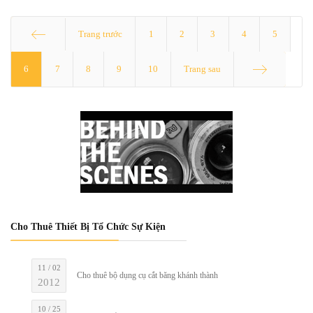
Trang trước
1
2
3
4
5
6
Start
7
8
9
10
Trang sau
End
Cho Thuê Thiết Bị Tổ Chức Sự Kiện
11 / 02
Cho thuê bộ dụng cụ cắt băng khánh thành
2012
10 / 25