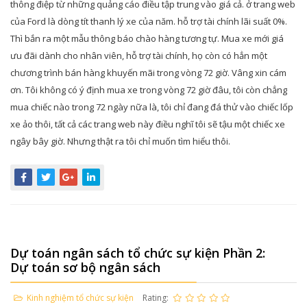
thông điệp từ những quảng cáo điều tập trung vào giá cả. ở trang web
của Ford là dòng tít thanh lý xe của năm. hỗ trợ tài chính lãi suất 0%.
Thì bắn ra một mẫu thông báo chào hàng tương tự. Mua xe mới giá
ưu đãi dành cho nhân viên, hỗ trợ tài chính, họ còn có hẳn một
chương trình bán hàng khuyến mãi trong vòng 72 giờ. Vâng xin cám
ơn. Tôi không có ý định mua xe trong vòng 72 giờ đâu, tôi còn chẳng
mua chiếc nào trong 72 ngày nữa là, tôi chỉ đang đá thử vào chiếc lốp
xe ảo thôi, tất cả các trang web này điều nghĩ tôi sẽ tậu một chiếc xe
ngây bây giờ. Nhưng thật ra tôi chỉ muốn tìm hiểu thôi.
Dự toán ngân sách tổ chức sự kiện Phần 2:
Dự toán sơ bộ ngân sách
Kinh nghiệm tổ chức sự kiện
Rating: