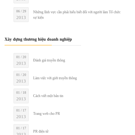
06 / 29
Những lĩnh vực cần phải hiểu biết đối với người làm Tổ chức
2013
sự kiện
Xây dựng thương hiệu doanh nghiệp
01 / 20
Đánh giá truyền thông
2013
01 / 20
Làm việc với giới truyền thông
2013
01 / 18
Cách viết một bản tin
2013
01 / 17
Trang web cho PR
2013
01 / 17
PR điện tử
2013