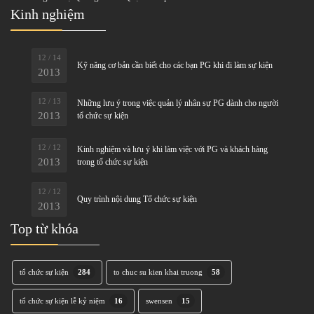
Kinh nghiệm
12 / 14
Kỹ năng cơ bản cần biết cho các bạn PG khi đi làm sự kiện
2013
12 / 13
Những lưu ý trong việc quản lý nhân sự PG dành cho người
2013
tổ chức sự kiện
12 / 12
Kinh nghiệm và lưu ý khi làm việc với PG và khách hàng
2013
trong tổ chức sự kiện
12 / 12
Quy trình nội dung Tổ chức sự kiện
2013
Top từ khóa
tổ chức sự kiện
284
to chuc su kien khai truong
58
tổ chức sự kiện lễ kỷ niệm
16
swensen
15