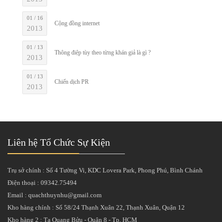
01 / 16
Cộng đồng internet
2013
01 / 13
Thông điệp tùy theo từng khán giả là gì ?
2013
01 / 13
Chiến dịch PR
2013
Liên hệ Tổ Chức Sự Kiện
Trụ sở chính : Số 4 Tường Vi, KDC Lovera Park, Phong Phú, Bình Chánh
Điện thoại : 09342.75494
Email : quachthuynhu@gmail.com
Kho hàng chính : Số 58/24 Thạnh Xuân 22, Thạnh Xuân, Quận 12
Kho hàng 2 : Tạ Quang Bửu - Quận 8 - Tp. HCM