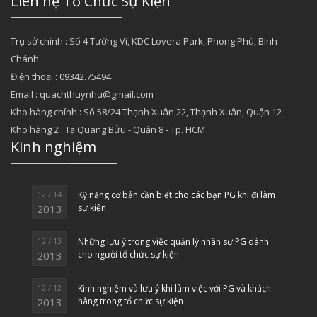
Liên hệ Tổ Chức Sự Kiện
Trụ sở chính : Số 4 Tường Vi, KDC Lovera Park, Phong Phú, Bình
Chánh
Điện thoại : 09342.75494
Email : quachthuynhu@gmail.com
Kho hàng chính : Số 58/24 Thạnh Xuân 22, Thạnh Xuân, Quận 12
Kho hàng 2 : Tạ Quang Bửu - Quận 8 - Tp. HCM
Kinh nghiệm
12 / 14
Kỹ năng cơ bản cần biết cho các bạn PG khi đi làm
2013
sự kiện
12 / 13
Những lưu ý trong việc quản lý nhân sự PG dành
2013
cho người tổ chức sự kiện
12 / 12
Kinh nghiệm và lưu ý khi làm việc với PG và khách
2013
hàng trong tổ chức sự kiện