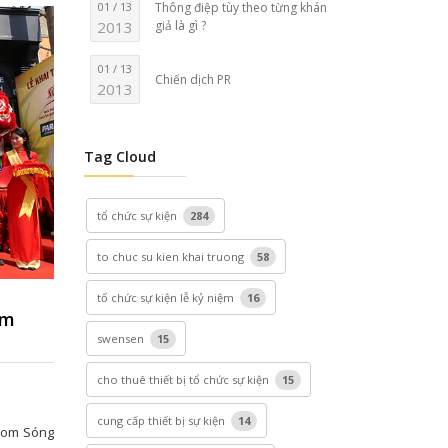
01 / 13
Thông điệp tùy theo từng khán
2013
giả là gì ?
01 / 13
Chiến dịch PR
2013
Tag Cloud
tổ chức sự kiện
284
to chuc su kien khai truong
58
tổ chức sự kiện lễ kỷ niệm
16
om
swensen
15
cho thuê thiết bị tổ chức sự kiện
15
cung cấp thiết bị sự kiện
14
room Sóng