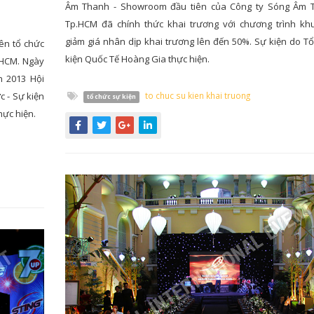
Âm Thanh - Showroom đầu tiên của Công ty Sóng Âm T
Tp.HCM đã chính thức khai trương với chương trình kh
giảm giá nhân dịp khai trương lên đến 50%. Sự kiện do T
ên tổ chức
kiện Quốc Tế Hoàng Gia thực hiện.
.HCM. Ngày
n 2013 Hội
to chuc su kien khai truong
c - Sự kiện
tổ chức sự kiện
hực hiện.