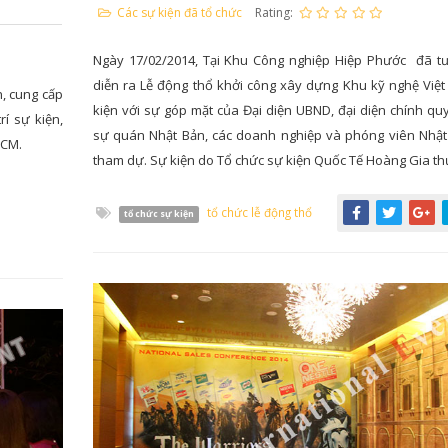
Các sự kiện đã tổ chức
Rating:
Ngày 17/02/2014, Tại Khu Công nghiệp Hiệp Phước đã t
diễn ra Lễ động thổ khởi công xây dựng Khu kỹ nghệ Việt
, cung cấp
kiện với sự góp mặt của Đại diện UBND, đại diện chính qu
rí sự kiện,
sự quán Nhật Bản, các doanh nghiệp và phóng viên Nhật
HCM.
tham dự. Sự kiện do Tổ chức sự kiện Quốc Tế Hoàng Gia th
tổ chức lễ động thổ
tổ chức sự kiện