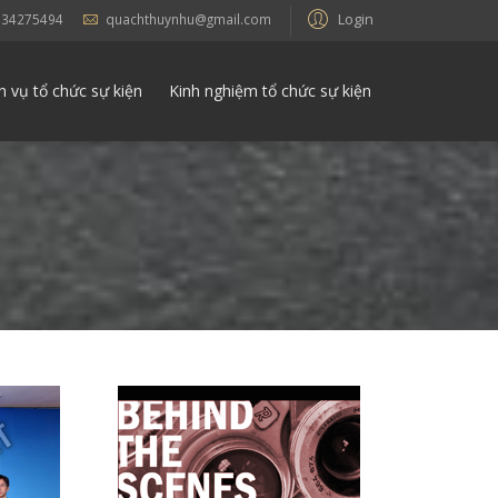
Login
934275494
quachthuynhu@gmail.com
h vụ tổ chức sự kiện
Kinh nghiệm tổ chức sự kiện