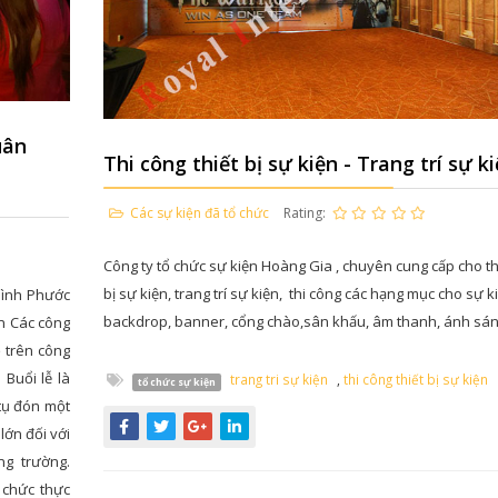
uân
Thi công thiết bị sự kiện - Trang trí sự k
Các sự kiện đã tổ chức
Rating:
Công ty tổ chức sự kiện Hoàng Gia , chuyên cung cấp cho th
bị sự kiện, trang trí sự kiện, thi công các hạng mục cho sự k
Bình Phước
backdrop, banner, cổng chào,sân khấu, âm thanh, ánh sán
án Các công
 trên công
Buổi lễ là
trang tri sự kiện
,
thi công thiết bị sự kiện
tổ chức sự kiện
tụ đón một
lớn đối với
ng trường.
 chức thực