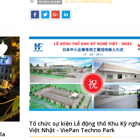
to chuc su kien khai truong
tổ chức sự kiện
Tổ chức sự kiện Lễ động thổ Khu Kỹ ngh
Việt Nhật - ViePan Techno Park
ala