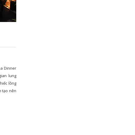
la Dinner
gian lung
hiếc lồng
n tạo nên