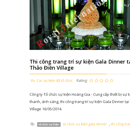
Thi công trang trí sự kiện Gala Dinner t
Thảo Điền Village
Các sự kiện đã tổ chức
Rating:
Công ty Tổ chức sự kiện Hoàng Gia - Cung cấp thiết bị sự 
thanh, ánh sáng, thi công trang trí sự kiện Gala Dinner tạ
Village 16/05/2014.
tổ chức sự kiện gala dinner
,
thi công tra
tổ chức sự kiện