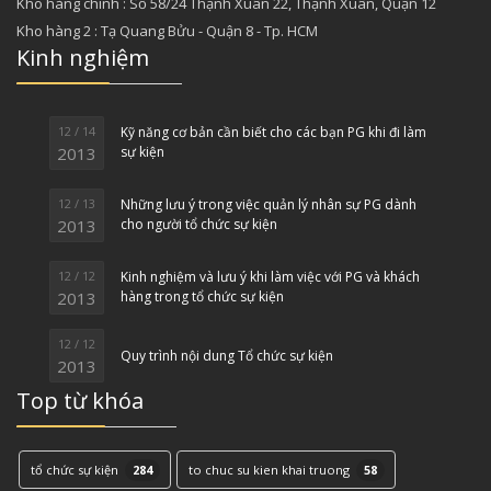
Kho hàng chính : Số 58/24 Thạnh Xuân 22, Thạnh Xuân, Quận 12
Kho hàng 2 : Tạ Quang Bửu - Quận 8 - Tp. HCM
Kinh nghiệm
12 / 14
Kỹ năng cơ bản cần biết cho các bạn PG khi đi làm
2013
sự kiện
12 / 13
Những lưu ý trong việc quản lý nhân sự PG dành
2013
cho người tổ chức sự kiện
12 / 12
Kinh nghiệm và lưu ý khi làm việc với PG và khách
2013
hàng trong tổ chức sự kiện
12 / 12
Quy trình nội dung Tổ chức sự kiện
2013
Top từ khóa
tổ chức sự kiện
284
to chuc su kien khai truong
58