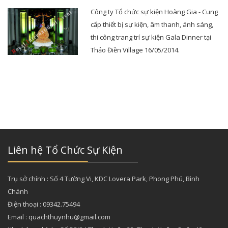
Công ty Tổ chức sự kiện Hoàng Gia - Cung
cấp thiết bị sự kiện, âm thanh, ánh sáng,
thi công trang trí sự kiện Gala Dinner tại
Thảo Điền Village 16/05/2014.
Liên hệ Tổ Chức Sự Kiện
Trụ sở chính : Số 4 Tường Vi, KDC Lovera Park, Phong Phú, Bình
Chánh
Điện thoại : 09342.75494
Email : quachthuynhu@gmail.com