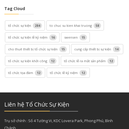
Tag Cloud
tổ chức sự kiện
284
to chuc su kien khai truong
58
tổ chức sự kiện lễ kỷ niệm
16
swensen
15
cho thuê thiết bị tổ chức sự kiện
15
cung cấp thiết bị sự kiện
14
tổ chức sự kiện khởi công
12
tổ chức lễ ra mắt sản phẩm
12
tổ chức tọa đàm
12
tổ chức lễ kỷ niệm
12
Liên hệ Tổ Chức Sự Kiện
Trụ sở chính : Số 4 Tường Vi, KDC Lovera Park, Phong Phú, Bình
Chánh