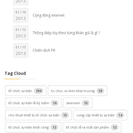
2013
01 / 16
Cộng đồng internet
2013
01 / 13
Thông điệp tùy theo từng khán giả là gì ?
2013
01 / 13
Chiến dịch PR
2013
Tag Cloud
tổ chức sự kiện
284
to chuc su kien khai truong
58
tổ chức sự kiện lễ kỷ niệm
16
swensen
15
cho thuê thiết bị tổ chức sự kiện
15
cung cấp thiết bị sự kiện
14
tổ chức sự kiện khởi công
12
tổ chức lễ ra mắt sản phẩm
12