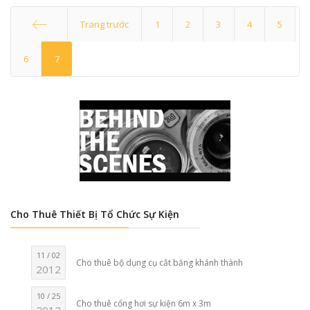
Trang trước
1
2
3
4
5
Start
6
7
Cho Thuê Thiết Bị Tổ Chức Sự Kiện
11 / 02
Cho thuê bộ dụng cụ cắt băng khánh thành
2012
10 / 25
Cho thuê cổng hơi sự kiện 6m x 3m