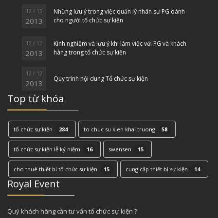
12 / 13
Những lưu ý trong việc quản lý nhân sự PG dành
2013
cho người tổ chức sự kiện
12 / 12
Kinh nghiệm và lưu ý khi làm việc với PG và khách
2013
hàng trong tổ chức sự kiện
12 / 12
Quy trình nội dung Tổ chức sự kiện
2013
Top từ khóa
tổ chức sự kiện
284
to chuc su kien khai truong
58
tổ chức sự kiện lễ kỷ niệm
16
swensen
15
cho thuê thiết bị tổ chức sự kiện
15
cung cấp thiết bị sự kiện
14
Royal Event
Quý khách hàng cần tư vấn tổ chức sự kiện ?