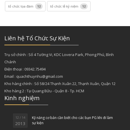
tổ chức tọa đàm
12
tổ chức lễ kỷ niệm
12
Liên hệ Tổ Chức Sự Kiện
Trụ sở chính : Số 4 Tường Vi, KDC Lovera Park, Phong Phú, Bình
Chánh
Điện thoại : 09342.75494
Email : quachthuynhu@gmail.com
Kho hàng chính : Số 58/24 Thạnh Xuân 22, Thạnh Xuân, Quận 12
Kho hàng 2 : Tạ Quang Bửu - Quận 8 - Tp. HCM
Kinh nghiệm
12 / 14
Kỹ năng cơ bản cần biết cho các bạn PG khi đi làm
2013
sự kiện