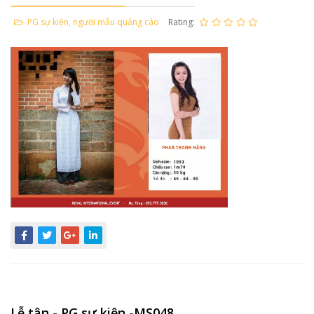
PG sự kiện, người mẫu quảng cáo
Rating:
Lễ tân - PG sự kiện -MS048