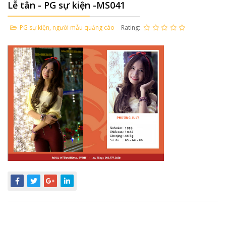
Lễ tân - PG sự kiện -MS041
PG sự kiện, người mẫu quảng cáo
Rating: