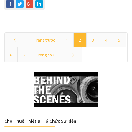
Trang trước
1
2
3
4
5
Start
6
7
Trang sau
End
Cho Thuê Thiết Bị Tổ Chức Sự Kiện