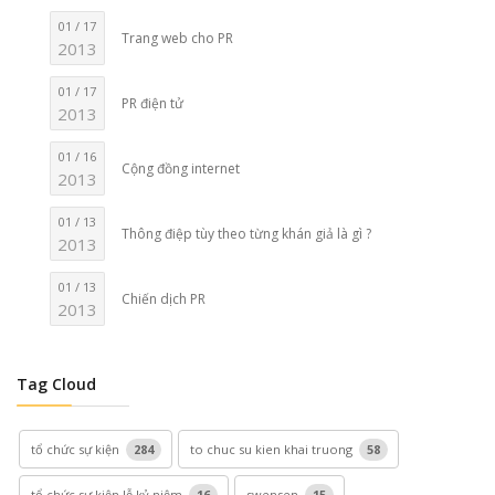
01 / 17
Trang web cho PR
2013
01 / 17
PR điện tử
2013
01 / 16
Cộng đồng internet
2013
01 / 13
Thông điệp tùy theo từng khán giả là gì ?
2013
01 / 13
Chiến dịch PR
2013
Tag Cloud
tổ chức sự kiện
284
to chuc su kien khai truong
58
tổ chức sự kiện lễ kỷ niệm
16
swensen
15