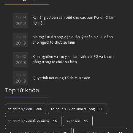
12 / 14
Kỹ năng cơ bản cần biết cho các bạn PG khi đi làm
2013
sự kiện
12 / 13
Những lưu ý trong việc quản lý nhân sự PG dành
2013
cho người tổ chức sự kiện
12 / 12
Kinh nghiệm và lưu ý khi làm việc với PG và khách
2013
hàng trong tổ chức sự kiện
12 / 12
Quy trình nội dung Tổ chức sự kiện
2013
Top từ khóa
tổ chức sự kiện
284
to chuc su kien khai truong
58
tổ chức sự kiện lễ kỷ niệm
16
swensen
15