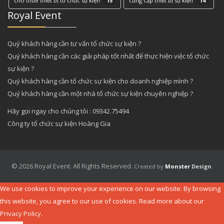
cho thuê thiết bị tổ chức sự kiện
15
cung cấp thiết bị sự kiện
14
Royal Event
Quý khách hàng cần tư vấn tổ chức sự kiện ?
Quý khách hàng cần các giải pháp tốt nhất để thực hiện việc tổ chức
sự kiện ?
Quý khách hàng cần tổ chức sự kiện cho doanh nghiệp mình ?
Quý khách hàng cần một nhà tổ chức sự kiện chuyên nghiệp ?
Hãy gọi ngay cho chúng tôi : 09342.75494
Công ty tổ chức sự kiện Hoàng Gia
© 2026 Royal Event. All Rights Reserved.
Created by
Monster
Design
.
We use cookies to improve your experience on our website. By browsing
this website, you agree to our use of cookies. Read more about our
Privacy Policy
.