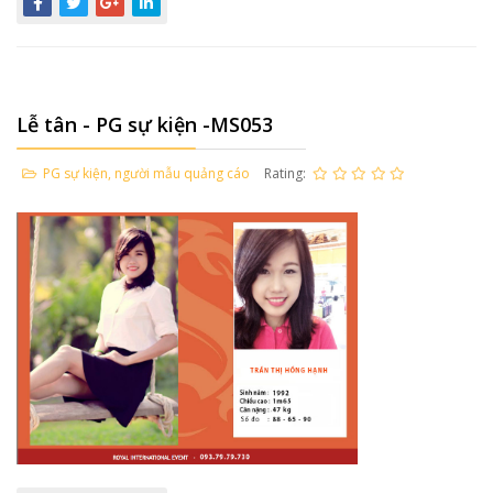
Lễ tân - PG sự kiện -MS053
PG sự kiện, người mẫu quảng cáo
Rating: