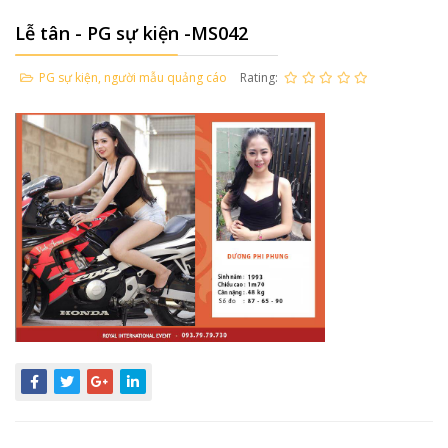
Lễ tân - PG sự kiện -MS042
PG sự kiện, người mẫu quảng cáo
Rating: