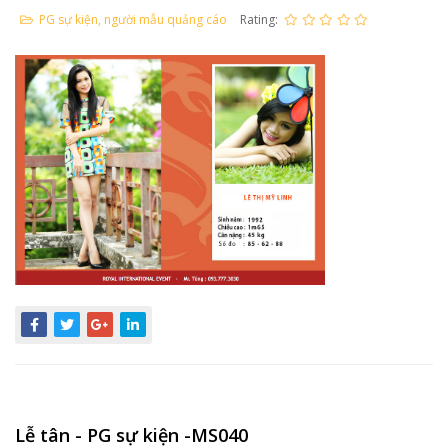
PG sự kiện, người mẫu quảng cáo
Rating:
Lễ tân - PG sự kiện -MS040