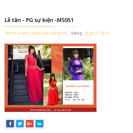
Lễ tân - PG sự kiện -MS051
PG sự kiện, người mẫu quảng cáo
Rating: