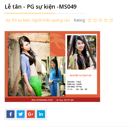
Lễ tân - PG sự kiện -MS049
PG sự kiện, người mẫu quảng cáo
Rating: