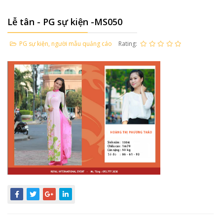
Lễ tân - PG sự kiện -MS050
PG sự kiện, người mẫu quảng cáo
Rating: