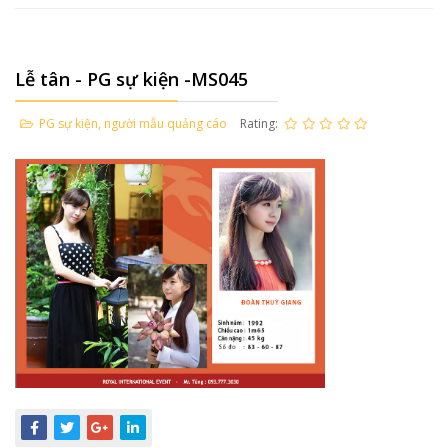
Lễ tân - PG sự kiện -MS045
PG sự kiện, người mẫu quảng cáo
Rating: