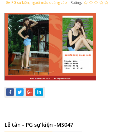
PG sự kiện, người mẫu quảng cáo
Rating:
Lễ tân - PG sự kiện -MS047