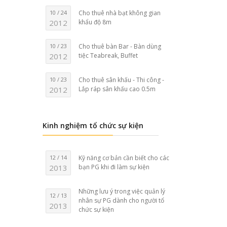
10 / 24
Cho thuê nhà bạt không gian
2012
khẩu độ 8m
10 / 23
Cho thuê bàn Bar - Bàn dùng
2012
tiệc Teabreak, Buffet
10 / 23
Cho thuê sân khấu - Thi công -
2012
Lắp ráp sân khấu cao 0.5m
Kinh nghiệm tổ chức sự kiện
12 / 14
Kỹ năng cơ bản cần biết cho các
2013
bạn PG khi đi làm sự kiện
Những lưu ý trong việc quản lý
12 / 13
nhân sự PG dành cho người tổ
2013
chức sự kiện