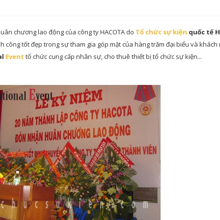
n huân chương lao động của công ty HACOTA do
Tổ chức sự kiện
quốc tế 
nh công tốt đẹp trong sự tham gia góp mặt của hàng trăm đại biểu và khách
al
Event
tổ chức cung cấp nhân sự, cho thuê thiết bị tổ chức sự kiện...