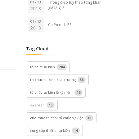
01 / 13
Thông điệp tùy theo từng khán
2013
giả là gì ?
01 / 13
Chiến dịch PR
2013
Tag Cloud
tổ chức sự kiện
284
to chuc su kien khai truong
58
tổ chức sự kiện lễ kỷ niệm
16
swensen
15
cho thuê thiết bị tổ chức sự kiện
15
cung cấp thiết bị sự kiện
14