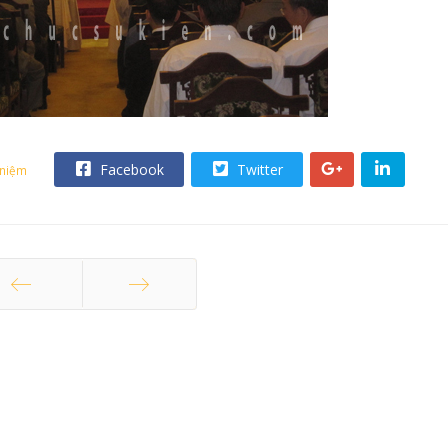
Facebook
Twitter
 niệm
ang trước
Trang sau