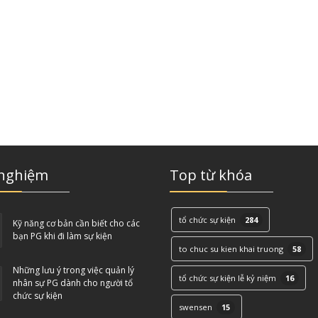
 nghiệm
Top từ khóa
tổ chức sự kiện
284
Kỹ năng cơ bản cần biết cho các
bạn PG khi đi làm sự kiện
to chuc su kien khai truong
58
Những lưu ý trong việc quản lý
tổ chức sự kiện lễ kỷ niệm
16
nhân sự PG dành cho người tổ
chức sự kiện
swensen
15