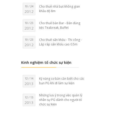
10 / 24
Cho thuê nhà bạt không gian
2012
khẩu độ 8m
10 / 23
Cho thuê bàn Bar - Bàn dùng
2012
tiệc Teabreak, Buffet
10 / 23
Cho thuê sân khấu - Thi công -
2012
Lắp ráp sân khấu cao 0.5m
Kinh nghiệm tổ chức sự kiện
12 / 14
Kỹ năng cơ bản cần biết cho các
2013
bạn PG khi đi làm sự kiện
Những lưu ý trong việc quản lý
12 / 13
nhân sự PG dành cho người tổ
2013
chức sự kiện