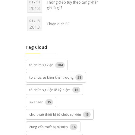
01 / 13
Thông điệp tùy theo từng khán
2013
giả là gì ?
01 / 13
Chiến dịch PR
2013
Tag Cloud
tổ chức sự kiện
284
to chuc su kien khai truong
58
tổ chức sự kiện lễ kỷ niệm
16
swensen
15
cho thuê thiết bị tổ chức sự kiện
15
cung cấp thiết bị sự kiện
14