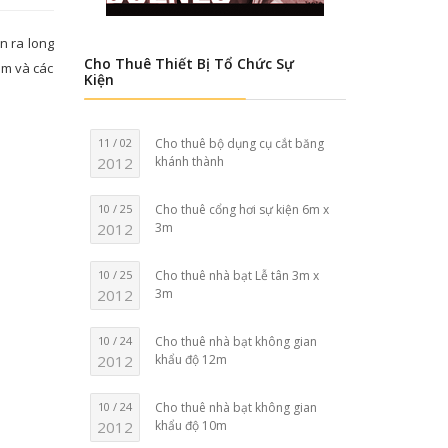
n ra long
Cho Thuê Thiết Bị Tổ Chức Sự
am và các
Kiện
11 / 02
Cho thuê bộ dụng cụ cắt băng
2012
khánh thành
10 / 25
Cho thuê cổng hơi sự kiện 6m x
2012
3m
10 / 25
Cho thuê nhà bạt Lễ tân 3m x
2012
3m
10 / 24
Cho thuê nhà bạt không gian
2012
khẩu độ 12m
10 / 24
Cho thuê nhà bạt không gian
2012
khẩu độ 10m