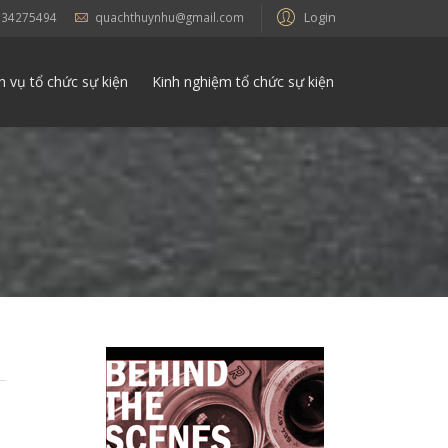
Login
934275494
quachthuynhu@gmail.com
h vụ tổ chức sự kiện
Kinh nghiệm tổ chức sự kiện