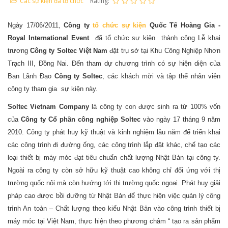
Các sự kiện đã tổ chức
Rating:
Ngày 17/06/2011,
Công ty
tổ chức sự kiện
Quốc Tế Hoàng Gia -
Royal International Event
đã tổ chức sự kiện thành công Lễ khai
trương
Công ty Soltec
Việt Nam
đặt trụ sở tại Khu Công Nghiệp Nhơn
Trạch III, Đồng Nai. Đến tham dự chương trình có sự hiện diện của
Ban Lãnh Đạo
Công ty Soltec
, các khách mời và tập thể nhân viên
công ty tham gia sự kiện này.
Soltec Vietnam Company
là công ty con được sinh ra từ 100% vốn
của
Công ty Cổ phần công nghiệp Soltec
vào ngày 17 tháng 9 năm
2010. Công ty phát huy kỹ thuật và kinh nghiệm lâu năm để triển khai
các công trình đi đường ống, các công trình lắp đặt khác, chế tạo các
loại thiết bị máy móc đạt tiêu chuẩn chất lượng Nhật Bản tại công ty.
Ngoài ra công ty còn sở hữu kỹ thuật cao không chỉ đối ứng với thị
trường quốc nội mà còn hướng tới thị trường quốc ngoại. Phát huy giải
pháp cao được bồi dưỡng từ Nhật Bản để thực hiện việc quản lý công
trình An toàn – Chất lượng theo kiểu Nhật Bản vào công trình thiết bị
máy móc tại Việt Nam, thực hiện theo phương châm “ tạo ra sản phẩm