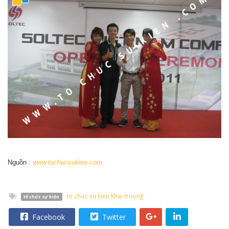
Nguồn :
www.tochucsukien.com
to chuc su kien khai truong
tổ chức sự kiện
Facebook
Twitter