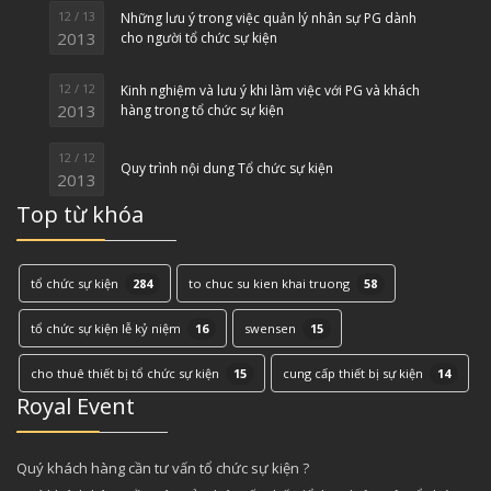
12 / 13
Những lưu ý trong việc quản lý nhân sự PG dành
2013
cho người tổ chức sự kiện
12 / 12
Kinh nghiệm và lưu ý khi làm việc với PG và khách
2013
hàng trong tổ chức sự kiện
12 / 12
Quy trình nội dung Tổ chức sự kiện
2013
Top từ khóa
tổ chức sự kiện
284
to chuc su kien khai truong
58
tổ chức sự kiện lễ kỷ niệm
16
swensen
15
cho thuê thiết bị tổ chức sự kiện
15
cung cấp thiết bị sự kiện
14
Royal Event
Quý khách hàng cần tư vấn tổ chức sự kiện ?