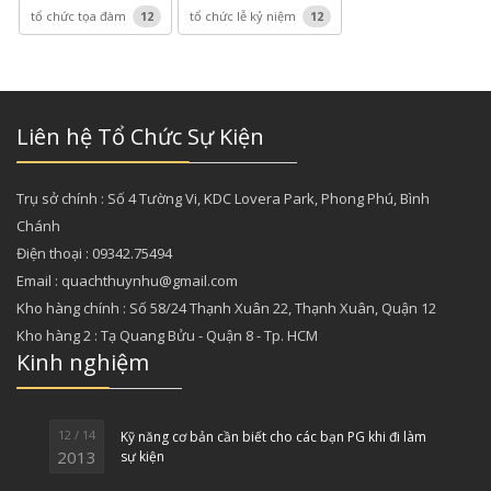
tổ chức tọa đàm
12
tổ chức lễ kỷ niệm
12
Liên hệ Tổ Chức Sự Kiện
Trụ sở chính : Số 4 Tường Vi, KDC Lovera Park, Phong Phú, Bình
Chánh
Điện thoại : 09342.75494
Email : quachthuynhu@gmail.com
Kho hàng chính : Số 58/24 Thạnh Xuân 22, Thạnh Xuân, Quận 12
Kho hàng 2 : Tạ Quang Bửu - Quận 8 - Tp. HCM
Kinh nghiệm
12 / 14
Kỹ năng cơ bản cần biết cho các bạn PG khi đi làm
2013
sự kiện