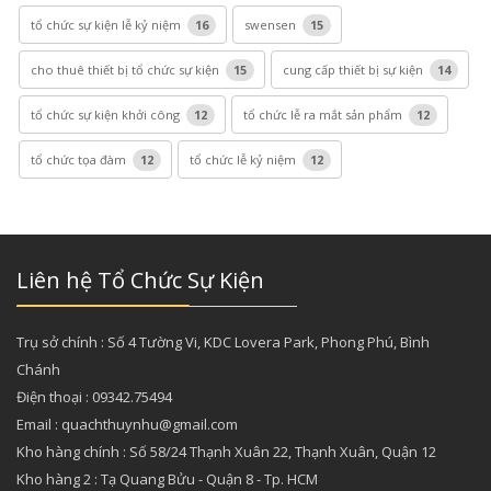
tổ chức sự kiện lễ kỷ niệm
16
swensen
15
cho thuê thiết bị tổ chức sự kiện
15
cung cấp thiết bị sự kiện
14
tổ chức sự kiện khởi công
12
tổ chức lễ ra mắt sản phẩm
12
tổ chức tọa đàm
12
tổ chức lễ kỷ niệm
12
Liên hệ Tổ Chức Sự Kiện
Trụ sở chính : Số 4 Tường Vi, KDC Lovera Park, Phong Phú, Bình
Chánh
Điện thoại : 09342.75494
Email : quachthuynhu@gmail.com
Kho hàng chính : Số 58/24 Thạnh Xuân 22, Thạnh Xuân, Quận 12
Kho hàng 2 : Tạ Quang Bửu - Quận 8 - Tp. HCM