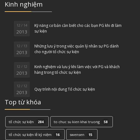
Kinh nghiệm
12 / 14
Kỹ năng cơ bản cần biết cho các bạn PG khi đi làm
2013
sự kiện
12 / 13
Những lưu ý trong việc quản lý nhân sự PG dành
2013
cho người tổ chức sự kiện
12 / 12
Kinh nghiệm và lưu ý khi làm việc với PG và khách
2013
hàng trong tổ chức sự kiện
12 / 12
Quy trình nội dung Tổ chức sự kiện
2013
Top từ khóa
tổ chức sự kiện
284
to chuc su kien khai truong
58
tổ chức sự kiện lễ kỷ niệm
16
swensen
15