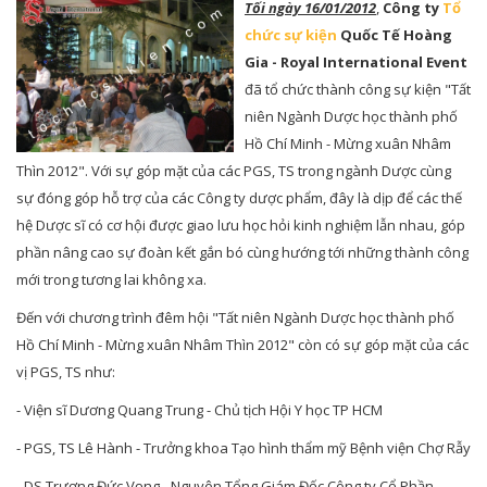
Tối ngày 16/01/2012
,
Công ty
Tổ
chức sự kiện
Quốc Tế Hoàng
Gia - Royal International Event
đã tổ chức thành công sự kiện "Tất
niên Ngành Dược học thành phố
Hồ Chí Minh - Mừng xuân Nhâm
Thìn 2012". Với sự góp mặt của các PGS, TS trong ngành Dược cùng
sự đóng góp hỗ trợ của các Công ty dược phẩm, đây là dịp để các thế
hệ Dược sĩ có cơ hội được giao lưu học hỏi kinh nghiệm lẫn nhau, góp
phần nâng cao sự đoàn kết gắn bó cùng hướng tới những thành công
mới trong tương lai không xa.
Đến với chương trình
đêm hội
"Tất niên Ngành Dược học thành phố
Hồ Chí Minh - Mừng xuân Nhâm Thìn 2012" còn có sự góp mặt của các
vị PGS, TS như:
- Viện sĩ Dương Quang Trung - Chủ tịch Hội Y học TP HCM
- PGS, TS Lê Hành - Trưởng khoa Tạo hình thẩm mỹ Bệnh viện Chợ Rẫy
- DS Trương Đức Vọng - Nguyên Tổng Giám Đốc Công ty Cổ Phần