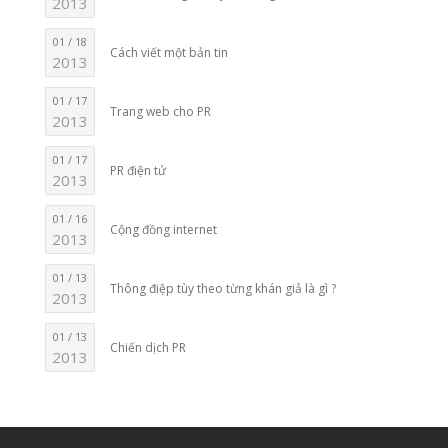
2013
01 / 18
Cách viết một bản tin
2013
01 / 17
Trang web cho PR
2013
01 / 17
PR điện tử
2013
01 / 16
Cộng đồng internet
2013
01 / 13
Thông điệp tùy theo từng khán giả là gì ?
2013
01 / 13
Chiến dịch PR
2013