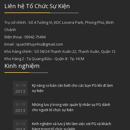
Liên hệ Tổ Chức Sự Kiện
Trụ sở chính : Số 4 Tường Vi, KDC Lovera Park, Phong Phú, Bình
Chánh
Điện thoại : 09342.75494
Email : quachthuynhu@gmail.com
Kho hàng chính : Số 58/24 Thạnh Xuân 22, Thạnh Xuân, Quận 12
Kho hàng 2 : Tạ Quang Bửu - Quận 8 - Tp. HCM
Kinh nghiệm
12 / 14
Kỹ năng cơ bản cần biết cho các bạn PG khi đi làm
2013
sự kiện
12 / 13
Những lưu ý trong việc quản lý nhân sự PG dành
2013
cho người tổ chức sự kiện
12 / 12
Kinh nghiệm và lưu ý khi làm việc với PG và khách
2013
hàng trong tổ chức sự kiện