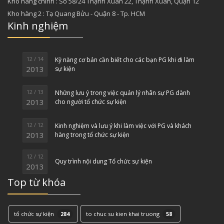
Kho hàng chính : Số 58/24 Thạnh Xuân 22, Thạnh Xuân, Quận 12
Kho hàng 2 : Tạ Quang Bửu - Quận 8 - Tp. HCM
Kinh nghiệm
12 / 14
Kỹ năng cơ bản cần biết cho các bạn PG khi đi làm
2013
sự kiện
12 / 13
Những lưu ý trong việc quản lý nhân sự PG dành
2013
cho người tổ chức sự kiện
12 / 12
Kinh nghiệm và lưu ý khi làm việc với PG và khách
2013
hàng trong tổ chức sự kiện
12 / 12
Quy trình nội dung Tổ chức sự kiện
2013
Top từ khóa
tổ chức sự kiện
284
to chuc su kien khai truong
58