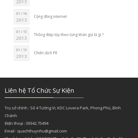
2013
01 / 16
Cộng đồng internet
2013
01 / 13
Thông điệp tùy theo từng khán giả là gì ?
2013
01 / 13
Chiến dịch PR
2013
Liên hệ Tổ Chức Sự Kiện
Trụ sở chính : Số 4 Tường Vi, KDC Lovera Park, Phong Phú, Bình
Chánh
Điện thoại : 09342.75494
Email : quachthuynhu@gmail.com