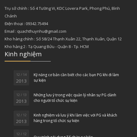
Trụ sở chính : Số 4 Tường Vi, KDC Lovera Park, Phong Phú, Bình
Chánh
Điện thoại : 09342.75494
Email : quachthuynhu@gmail.com
Kho hàng chính : Số 58/24 Thạnh Xuân 22, Thạnh Xuân, Quận 12
Kho hàng 2 : Tạ Quang Bửu - Quận 8 - Tp. HCM
Kinh nghiệm
12 / 14
Kỹ năng cơ bản cần biết cho các bạn PG khi đi làm
2013
sự kiện
12 / 13
Những lưu ý trong việc quản lý nhân sự PG dành
2013
cho người tổ chức sự kiện
12 / 12
Kinh nghiệm và lưu ý khi làm việc với PG và khách
2013
hàng trong tổ chức sự kiện
12 / 12