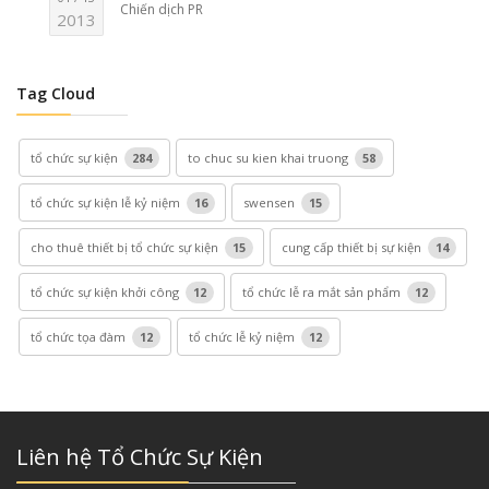
Chiến dịch PR
2013
Tag Cloud
tổ chức sự kiện
284
to chuc su kien khai truong
58
tổ chức sự kiện lễ kỷ niệm
16
swensen
15
cho thuê thiết bị tổ chức sự kiện
15
cung cấp thiết bị sự kiện
14
tổ chức sự kiện khởi công
12
tổ chức lễ ra mắt sản phẩm
12
tổ chức tọa đàm
12
tổ chức lễ kỷ niệm
12
Liên hệ Tổ Chức Sự Kiện