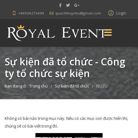
Login
+84934275494
quachthuynhu@gmail.com
Sự kiện đã tổ chức - Công
ty tổ chức sự kiện
Bạn đang ở:
Trang chủ
Sự kiện đã tổ chức
ISUZU
/
/
Không có bài nào trong mục này. Nếu có các mục con được hiển thị,
chúng sẽ có bài viết trong đó.