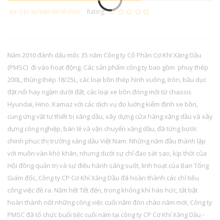
Các sự kiện đã tổ chức
Rating:
Năm 2010 đánh dấu mốc 35 năm Công ty Cổ Phần Cơ Khí Xăng Dầu
(PMSC) đi vào hoạt động. Các sản phẩm công ty bao gồm phuy thép
200L, thùng thép 18/25L, các loại bồn thép hình vuông, tròn, bầu dục
đặt nổi hay ngầm dưới đất, các loại xe bồn đóng mới từ chassis
Hyundai, Hino, Kamaz với các dịch vụ đo luờng kiểm định xe bồn,
cung ứng vật tư thiết bị xăng dầu, xây dựng cửa hàng xăng dầu và xây
dựng công nghiệp, bán lẻ và vận chuyển xăng dầu, đã từng bước
chinh phục thị trường xăng dầu Việt Nam. Những năm đầu thành lập
với muôn vàn khó khăn, nhưng dưới sự chỉ đạo sát sao, kịp thời của
Hội đồng quản trị và sự điều hành sáng suốt, linh hoạt của Ban Tổng
Giám đốc, Công ty CP Cơ Khí Xăng Dầu đã hoàn thành các chỉ tiêu
công việc đề ra. Năm hết Tết đến, trong không khí háo hức, tất bật
hoàn thành nốt những công việc cuối năm đón chào năm mới, Công ty
PMSC đã tổ chức buổi tiệc cuối năm tại công ty CP Cơ Khí Xăng Dầu -