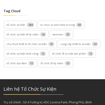
Tag Cloud
tổ chức sự kiện
284
to chuc su kien khai truong
58
tổ chức sự kiện lễ kỷ niệm
16
swensen
15
cho thuê thiết bị tổ chức sự kiện
15
cung cấp thiết bị sự kiện
14
tổ chức sự kiện khởi công
12
tổ chức lễ ra mắt sản phẩm
12
tổ chức tọa đàm
12
tổ chức lễ kỷ niệm
12
Liên hệ Tổ Chức Sự Kiện
Trụ sở chính : Số 4 Tường Vi, KDC Lovera Park, Phong Phú, Bình