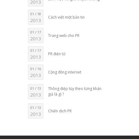
2013
01 / 18
Cách viết một bản tin
2013
01 / 17
Trang web cho PR
2013
01 / 17
PR điện tử
2013
01 / 16
Cộng đồng internet
2013
01 / 13
Thông điệp tùy theo từng khán
2013
giả là gì ?
01 / 13
Chiến dịch PR
2013