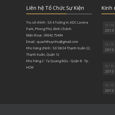
Liên hệ Tổ Chức Sự Kiện
Kinh
Trụ sở chính : Số 4 Tường Vi, KDC Lovera
12 / 14
Park, Phong Phú, Bình Chánh
2013
Điện thoại : 09342.75494
Email : quachthuynhu@gmail.com
12 / 13
Kho hàng chính : Số 58/24 Thạnh Xuân 22,
2013
Thạnh Xuân, Quận 12
Kho hàng 2 : Tạ Quang Bửu - Quận 8 - Tp.
12 / 12
HCM
2013
12 / 12
2013