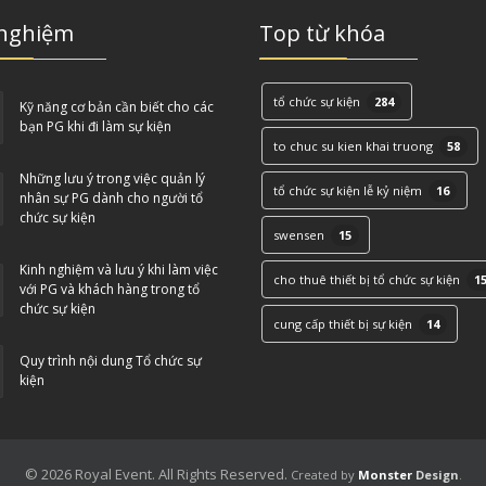
 nghiệm
Top từ khóa
tổ chức sự kiện
284
Kỹ năng cơ bản cần biết cho các
bạn PG khi đi làm sự kiện
to chuc su kien khai truong
58
Những lưu ý trong việc quản lý
tổ chức sự kiện lễ kỷ niệm
16
nhân sự PG dành cho người tổ
chức sự kiện
swensen
15
Kinh nghiệm và lưu ý khi làm việc
cho thuê thiết bị tổ chức sự kiện
1
với PG và khách hàng trong tổ
chức sự kiện
cung cấp thiết bị sự kiện
14
Quy trình nội dung Tổ chức sự
kiện
© 2026 Royal Event. All Rights Reserved.
Created by
Monster
Design
.