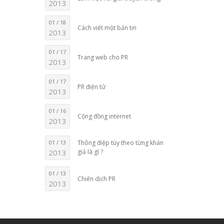
2013
01 / 18
Cách viết một bản tin
2013
01 / 17
Trang web cho PR
2013
01 / 17
PR điện tử
2013
01 / 16
Cộng đồng internet
2013
01 / 13
Thông điệp tùy theo từng khán
2013
giả là gì ?
01 / 13
Chiến dịch PR
2013