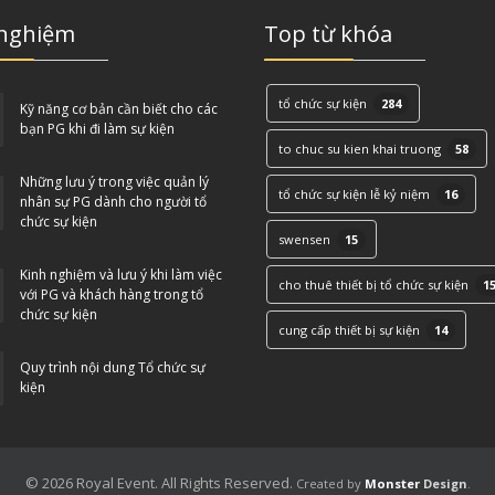
 nghiệm
Top từ khóa
tổ chức sự kiện
284
Kỹ năng cơ bản cần biết cho các
bạn PG khi đi làm sự kiện
to chuc su kien khai truong
58
Những lưu ý trong việc quản lý
tổ chức sự kiện lễ kỷ niệm
16
nhân sự PG dành cho người tổ
chức sự kiện
swensen
15
Kinh nghiệm và lưu ý khi làm việc
cho thuê thiết bị tổ chức sự kiện
1
với PG và khách hàng trong tổ
chức sự kiện
cung cấp thiết bị sự kiện
14
Quy trình nội dung Tổ chức sự
kiện
© 2026 Royal Event. All Rights Reserved.
Created by
Monster
Design
.