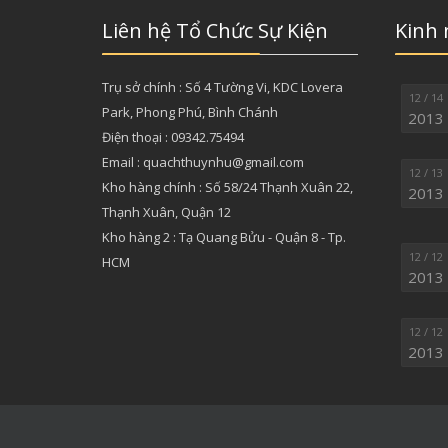
Liên hệ Tổ Chức Sự Kiện
Kinh
Trụ sở chính : Số 4 Tường Vi, KDC Lovera
12 / 14
Park, Phong Phú, Bình Chánh
2013
Điện thoại : 09342.75494
Email : quachthuynhu@gmail.com
12 / 13
Kho hàng chính : Số 58/24 Thạnh Xuân 22,
2013
Thạnh Xuân, Quận 12
Kho hàng 2 : Tạ Quang Bửu - Quận 8 - Tp.
12 / 12
HCM
2013
12 / 12
2013