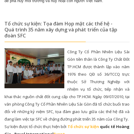
để phá hủy môi trường và hủy hoại con người Việt Nam.
Tổ chức sự kiện: Tọa đàm Họp mặt các thế hệ -
Quá trình 35 năm xây dựng và phát triển của tập
đoàn SFC
Công Ty Cổ Phần Nhiên Liệu Sài
Gòn tiền thân là Công Ty Chất Đốt
TP.HCM được thành lập vào năm
1976 theo QĐ số 36/TCCQ trực
thuộc Sở Thương Nghiệp với
nhiệm vụ tổ chức, tiếp nhận và
khai thác nguồn chất đốt cung cấp cho TP.HCM. Ngày 09/07/2010, tại
văn phòng Công Ty Cổ Phần Nhiên Liệu Sài Gòn đã tổ chức buổi trao
đổi về những kỷ niệm SFC, tọa đàm giao lưu giữa các thế hệ đã và
đang làm việc tại SFC về chặng đường phát triển 35 năm của Công Ty.
Sự kiện được tổ chức thực hiện bởi
Tổ chức sự kiện
quốc tế Hoàng