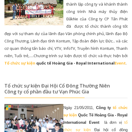
thành lập công ty và khánh thành
công trình Nhà máy thủy điện
ĐắkNe của Công ty CP Tấn Phát
đã được tổ chức thành công tốt
đẹp với sự tham dự của lãnh đạo Văn phòng chính phủ, lãnh đạo Bộ
Công Thương, Lãnh đạo tỉnh Kontum, Tập đoàn điện lực Đức... và các
cơ quan thông tấn báo chí, VTV, InfoTV, Truyền hình Kontum, Thanh
niên, Tuổi trẻ,.....Chương trình sự kiện được tổ chức và thực hiện bởi
Tổ chức sự kiện
quốc tế Hoàng Gia - Royal International
Event
.
Tổ chức sự kiện Đại Hội Cổ Đông Thường Niên
Công ty cổ phần đầu tư Vạn Phúc Gia
Ngày 21/05/2011,
Công ty
tổ chức
sự kiện
Quốc Tế Hoàng Gia - Royal
International Event
là đơn vị
tổ
chức
sự kiện
Đại hội cổ đông