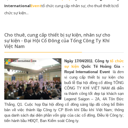
International
Event
tổ chức cung cấp nhân sự, cho thuê thiết bị tổ
chức sự kiện...
Cho thuê, cung cấp thiết bị sự kiện, nhân sự cho
sự kiện - Đại Hội Cổ Đông của Tổng Công Ty Khí
Việt Nam
Ngày 17/04/2011
.
C
ông ty
tổ chức
sự kiện
Quốc Tế Hoàng Gia -
Royal Inte
rnational Even
t
là đơn
vị cung cấp thiết bị sự kiện cho
buổi lễ Đại hội đồng cổ đông TỔNG
CÔNG TY KHÍ VIỆT NAM đã diễn
ra thành công tốt đẹp tại khách sạn
Legend Saigon – 2A, 4A Tôn Đức
Thắng, Q1. Cuộc họp Đại hội đồng cổ đông sáng lập đã công bố Biên
bản về việc thành lập Công ty CP Bình khí Dầu khí Việt Nam; thông
qua danh sách đại diện phần vốn góp của các cổ đông, Điều lệ Công ty;
tiến hành bầu HĐQT, Ban Kiểm soát Công ty.