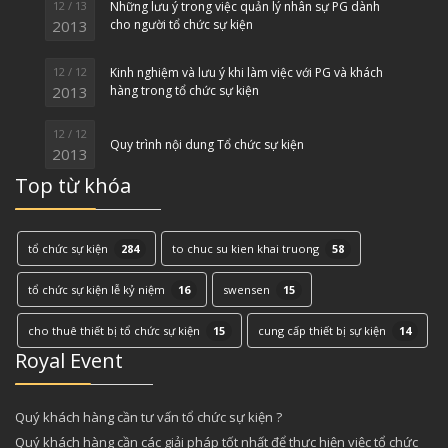
12 / 13
Những lưu ý trong việc quản lý nhân sự PG dành
2013
cho người tổ chức sự kiện
12 / 12
Kinh nghiệm và lưu ý khi làm việc với PG và khách
2013
hàng trong tổ chức sự kiện
12 / 12
Quy trình nội dung Tổ chức sự kiện
2013
Top từ khóa
tổ chức sự kiện
284
to chuc su kien khai truong
58
tổ chức sự kiện lễ kỷ niệm
16
swensen
15
cho thuê thiết bị tổ chức sự kiện
15
cung cấp thiết bị sự kiện
14
Royal Event
Quý khách hàng cần tư vấn tổ chức sự kiện ?
Quý khách hàng cần các giải pháp tốt nhất để thực hiện việc tổ chức