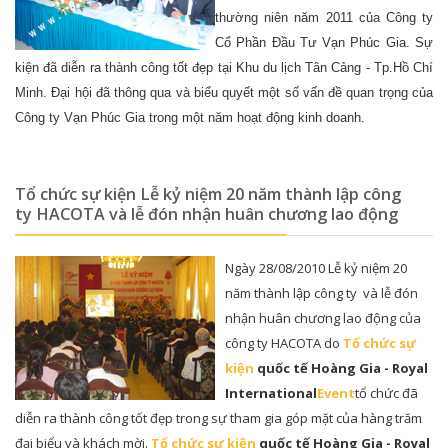
thường niên năm 2011 của Công ty
Cổ Phần Đầu Tư Vạn Phúc Gia. Sự
kiện đã diễn ra thành công tốt đẹp tại Khu du lịch Tân Cảng - Tp.Hồ Chí
Minh. Đại hội đã thông qua và biểu quyết một số vấn đề quan trọng của
Công ty Vạn Phúc Gia trong một năm hoạt động kinh doanh.
Tổ chức sự kiện Lễ kỷ niệm 20 năm thành lập công
ty HACOTA và lễ đón nhận huân chương lao động
Ngày 28/08/2010 Lễ kỷ niệm 20
năm thành lập công ty và lễ đón
nhận huân chương lao động của
công ty HACOTA do
Tổ chức sự
kiện
quốc tế Hoàng Gia - Royal
International
Event
tổ chức đã
diễn ra thành công tốt đẹp trong sự tham gia góp mặt của hàng trăm
đại biểu và khách mời.
Tổ chức sự kiện
quốc tế Hoàng Gia - Royal