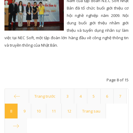
Nam của tập đoàn N.E.C Soft Nhật
Bản đã tổ chức buổi giới thiệu cơ
hội nghề nghiệp năm 2009. Nội
dung buổi giới thiệu nhằm giới
thiệu và tuyển dụng nhân sự làm
việc tại NEC Soft, một tập đoàn lớn hàng đầu về công nghệ thông tin
và truyền thông của Nhật Bản.
Page 8 of 15
Trang trước
3
4
5
6
7
Start
8
9
10
11
12
Trang sau