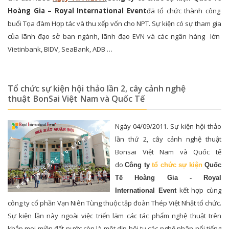
Hoàng Gia – Royal International Event
đã tổ chức thành công
buổi Tọa đàm Hợp tác và thu xếp vốn cho NPT. Sự kiện có sự tham gia
của lãnh đạo sở ban ngành, lãnh đạo EVN và các ngân hàng lớn
Vietinbank, BIDV, SeaBank, ADB …
Tổ chức sự kiện hội thảo lần 2, cây cảnh nghệ
thuật BonSai Việt Nam và Quốc Tế
Ngày 04/09/2011. Sự kiện hội thảo
lần thứ 2, cây cảnh nghệ thuật
Bonsai Việt Nam và Quốc tế
do
Công ty
tổ chức sự kiện
Quốc
Tế Hoàng Gia - Royal
kết hợp cùng
International Event
công ty cổ phần Vạn Niên Tùng thuộc tập đoàn Thép Việt Nhật tổ chức.
Sự kiện lần này ngoài việc triển lãm các tác phẩm nghệ thuật trên
khắp mọi miền đất nước còn là một dịp hội tụ các nghệ nhân nổi tiếng