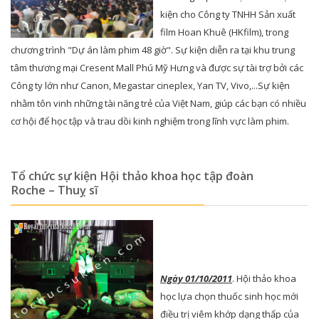
kiện cho Công ty TNHH Sản xuất
film Hoan Khuê (HKfilm), trong
chương trình "Dự án làm phim 48 giờ". Sự kiện diễn ra tại khu trung
tâm thương mại Cresent Mall Phú Mỹ Hưng và được sự tài trợ bởi các
Công ty lớn như Canon, Megastar cineplex, Yan TV, Vivo,...Sự kiện
nhằm tôn vinh những tài năng trẻ của Việt Nam, giúp các bạn có nhiều
cơ hội để học tập và trau dồi kinh nghiệm trong lĩnh vực làm phim.
Tổ chức sự kiện Hội thảo khoa học tập đoàn
Roche – Thuỵ sĩ
Ngày 01/10/2011
. Hội thảo khoa
học lựa chọn thuốc sinh học mới
điều trị viêm khớp dạng thấp của