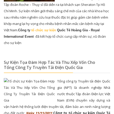
Tập đoàn Roche – Thụy sĩ đã diễn ra tại khách sạn Sheraton Tp Hồ
Chí Minh. Sự kiện nhằm giới thiệu sáng chế mới của các nhà khoa học
sau nhiều năm nghiên cứu loại thuốc đặc trị giúp giảm căn bệnh viêm
khớp mang lại hy vọng cho nhiều bệnh nhân mắc căn bệnh này tại
Việt Nam.
Công ty
tổ chức sự kiện
Quốc Tế Hoàng Gia - Royal
đã kết hợp tổ chức cung cấp nhân sự, vũ đoàn
International Event
cho sự kiện
Sự Kiện Tọa Đàm Hợp Tác Và Thu Xếp Vốn Cho
Tổng Công Ty Truyền Tải Điện Quốc Gia
Tổng công ty Truyền tải điện Quốc
gia (NPT) là doanh nghiệp Nhà
nước thuộc Tập đoàn Điện lực Việt
Nam (EVN) chuyên xây dựng và
vận hành hệ thống lưới điện truyền tải, đảm bảo an ninh năng lượng
cho đất nước.
Ngày 11/11/2011
,
Công ty t
ch
c s
ki
n Qu
c T
ổ
ứ
ự
ệ
ố
ế